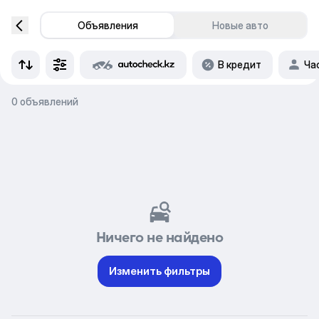
Объявления
Новые авто
В кредит
Ча
0 объявлений
Ничего не найдено
Изменить фильтры