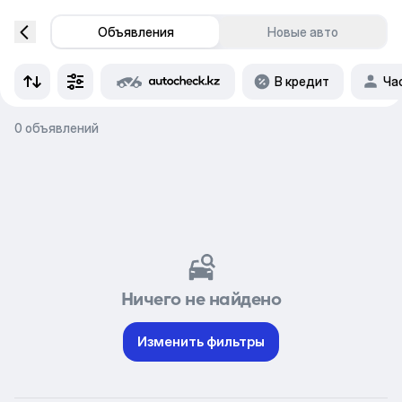
Объявления
Новые авто
В кредит
Ча
0 объявлений
Ничего не найдено
Изменить фильтры