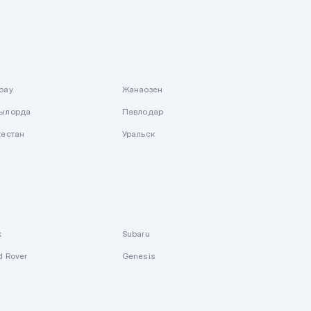
рау
Жанаозен
ылорда
Павлодар
кестан
Уральск
k
Subaru
d Rover
Genesis