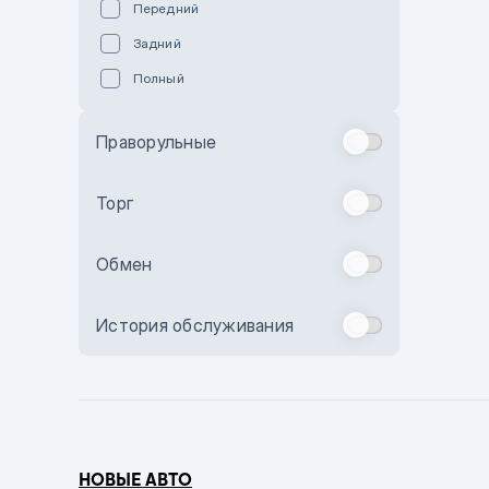
Передний
Пурпурный
Задний
Коричневый
Полный
Голубой
Синий
Праворульные
Фиолетовый
Зеленый
Торг
Желтый
Обмен
Бежевый
Бордовый
История обслуживания
Комбинированный
Бронзовый
Темно-синий
Серый металлик
НОВЫЕ АВТО
Сиреневый металлик