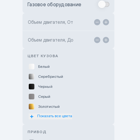
Газовое оборудование
Toyota Astana
Toyota Kokshetau
Объем двигателя, От
TANK Motors Karaganda
Объем двигателя, До
Hyundai ShymCity
Toyota Shygys
ЦВЕТ КУЗОВА
Белый
Серебристый
Черный
Серый
Золотистый
Показать все цвета
Оранжевый
Розовый
ПРИВОД
Красный