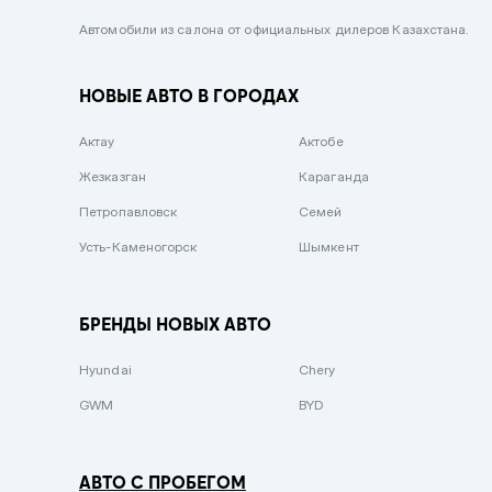
Черный металлик
Автомобили из салона от официальных дилеров Казахстана.
Стальной
НОВЫЕ АВТО В ГОРОДАХ
Вишневый
Серебристый металлик
Актау
Актобе
Темно-коричневый
Жезказган
Караганда
Бело-Дымчатый
Петропавловск
Семей
Светло-зелёный металлик
Усть-Каменогорск
Шымкент
Бирюзовый
Темно-синий металлик
БРЕНДЫ НОВЫХ АВТО
Зеленый металлик
Hyundai
Chery
Комбинированный
GWM
BYD
АВТО С ПРОБЕГОМ