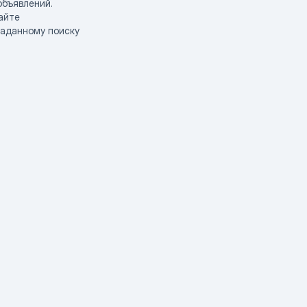
объявлений.
айте
заданному поиску