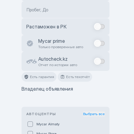
Пробег, До
Растаможен в РК
Mycar prime
Только проверенные авто
Autocheck.kz
Отчет по истории авто
Есть гарантия
Есть техотчёт
Владелец объявления
АВТОЦЕНТРЫ
Выбрать все
Mycar Almaty
Mycar Store