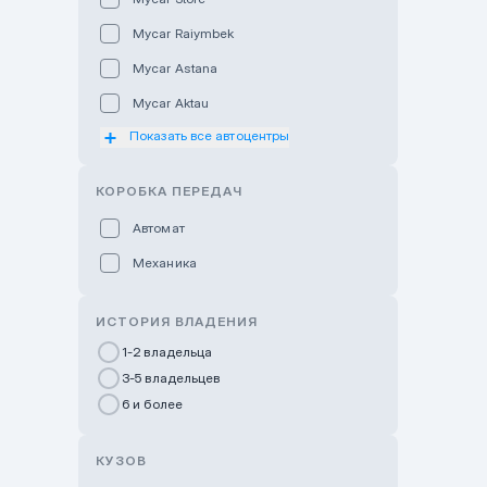
Mycar Raiymbek
Mycar Astana
Mycar Aktau
Показать все автоцентры
Mycar Uralsk
Haval & Tank Kyzylorda
КОРОБКА ПЕРЕДАЧ
Haval & Tank Pavlodar
Автомат
Bavaria Almaty
Механика
Mycar Shymkent
Bavaria Astana
ИСТОРИЯ ВЛАДЕНИЯ
GWM Nurly Zhol
1-2 владельца
3-5 владельцев
Chery Astana
6 и более
Changan Auto Nurly Zhol
Haval Atyrau
КУЗОВ
Hyundai Auto Almaty