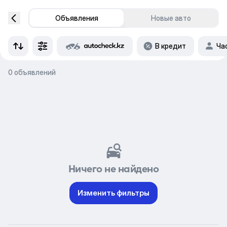
Объявления
Новые авто
В кредит
Ча
0 объявлений
Ничего не найдено
Изменить фильтры