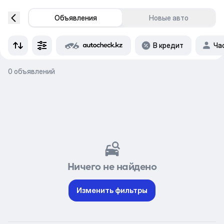
Объявления
Новые авто
В кредит
Ча
0 объявлений
Ничего не найдено
Изменить фильтры