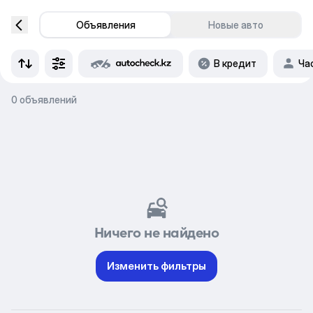
Объявления
Новые авто
В кредит
Ча
0 объявлений
Ничего не найдено
Изменить фильтры