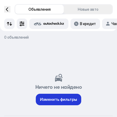
Объявления
Новые авто
В кредит
Ча
0 объявлений
Ничего не найдено
Изменить фильтры