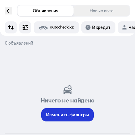
Объявления
Новые авто
В кредит
Ча
0 объявлений
Ничего не найдено
Изменить фильтры