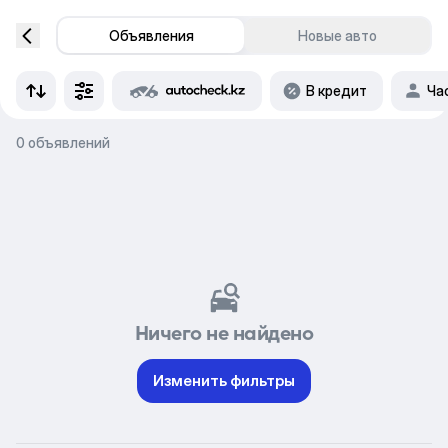
Объявления
Новые авто
В кредит
Ча
0 объявлений
Ничего не найдено
Изменить фильтры