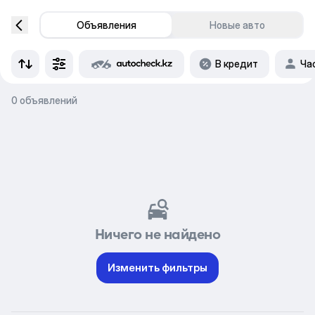
Объявления
Новые авто
В кредит
Ча
0 объявлений
Ничего не найдено
Изменить фильтры