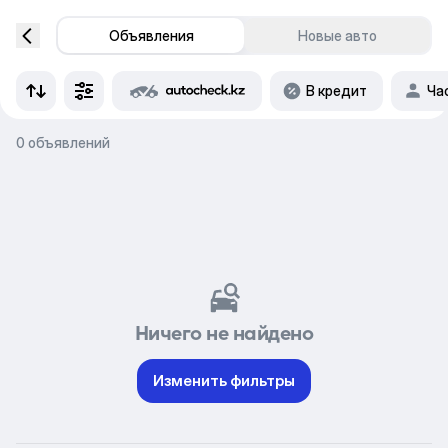
Объявления
Новые авто
В кредит
Ча
0 объявлений
Ничего не найдено
Изменить фильтры