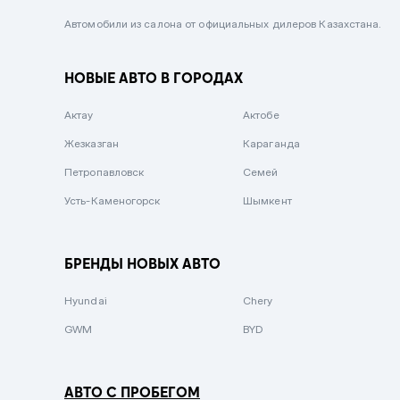
Черный металлик
Автомобили из салона от официальных дилеров Казахстана.
Стальной
НОВЫЕ АВТО В ГОРОДАХ
Вишневый
Серебристый металлик
Актау
Актобе
Темно-коричневый
Жезказган
Караганда
Бело-Дымчатый
Петропавловск
Семей
Светло-зелёный металлик
Усть-Каменогорск
Шымкент
Бирюзовый
Темно-синий металлик
БРЕНДЫ НОВЫХ АВТО
Зеленый металлик
Hyundai
Chery
Комбинированный
GWM
BYD
АВТО С ПРОБЕГОМ