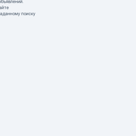
объявлений.
айте
заданному поиску