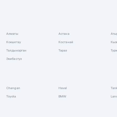
Алматы
Астана
Аты
Кокшетау
Костанай
Кыз
Талдыкорган
Тараз
Тур
Экибастуз
Changan
Haval
Tan
Toyota
BMW
Lan