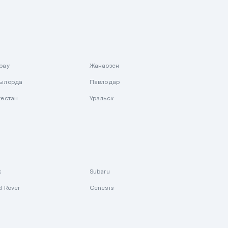
рау
Жанаозен
ылорда
Павлодар
кестан
Уральск
k
Subaru
d Rover
Genesis