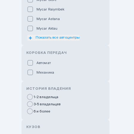
Mycar Raiymbek
Mycar Astana
Mycar Aktau
Показать все автоцентры
Mycar Uralsk
Haval & Tank Kyzylorda
КОРОБКА ПЕРЕДАЧ
Haval & Tank Pavlodar
Автомат
Bavaria Almaty
Механика
Mycar Shymkent
Bavaria Astana
ИСТОРИЯ ВЛАДЕНИЯ
GWM Nurly Zhol
1-2 владельца
3-5 владельцев
Chery Astana
6 и более
Changan Auto Nurly Zhol
Haval Atyrau
КУЗОВ
Hyundai Auto Almaty