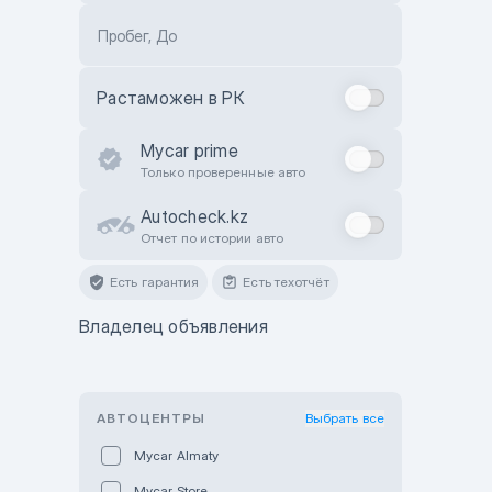
Пробег, До
Растаможен в РК
Mycar prime
Только проверенные авто
Autocheck.kz
Отчет по истории авто
Есть гарантия
Есть техотчёт
Владелец объявления
АВТОЦЕНТРЫ
Выбрать все
Mycar Almaty
Mycar Store