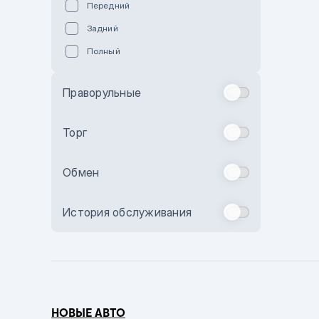
Передний
Пурпурный
Задний
Коричневый
Полный
Голубой
Синий
Праворульные
Фиолетовый
Зеленый
Торг
Желтый
Обмен
Бежевый
Бордовый
История обслуживания
Комбинированный
Бронзовый
Темно-синий
Серый металлик
НОВЫЕ АВТО
Сиреневый металлик