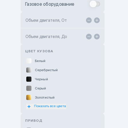
Газовое оборудование
Toyota Astana
Toyota Kokshetau
Объем двигателя, От
TANK Motors Karaganda
Объем двигателя, До
Hyundai ShymCity
Toyota Shygys
ЦВЕТ КУЗОВА
Белый
Серебристый
Черный
Серый
Золотистый
Показать все цвета
Оранжевый
Розовый
ПРИВОД
Красный