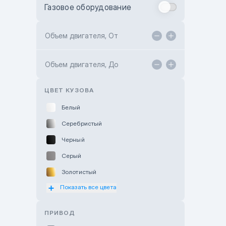
Газовое оборудование
Toyota Astana
Toyota Kokshetau
Объем двигателя, От
TANK Motors Karaganda
Объем двигателя, До
Hyundai ShymCity
Toyota Shygys
ЦВЕТ КУЗОВА
Белый
Серебристый
Черный
Серый
Золотистый
Показать все цвета
Оранжевый
Розовый
ПРИВОД
Красный