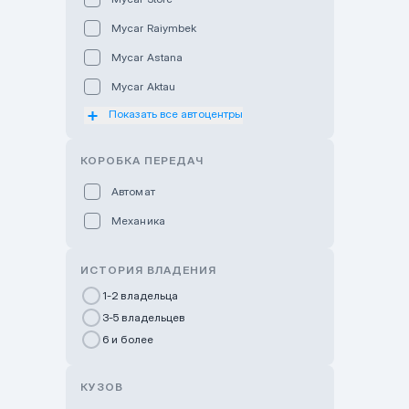
Mycar Raiymbek
Mycar Astana
Mycar Aktau
Показать все автоцентры
Mycar Uralsk
Haval & Tank Kyzylorda
КОРОБКА ПЕРЕДАЧ
Haval & Tank Pavlodar
Автомат
Bavaria Almaty
Механика
Mycar Shymkent
Bavaria Astana
ИСТОРИЯ ВЛАДЕНИЯ
GWM Nurly Zhol
1-2 владельца
3-5 владельцев
Chery Astana
6 и более
Changan Auto Nurly Zhol
Haval Atyrau
КУЗОВ
Hyundai Auto Almaty