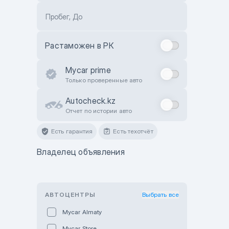
Пробег, До
Растаможен в РК
Mycar prime
Только проверенные авто
Autocheck.kz
Отчет по истории авто
Есть гарантия
Есть техотчёт
Владелец объявления
АВТОЦЕНТРЫ
Выбрать все
Mycar Almaty
Mycar Store