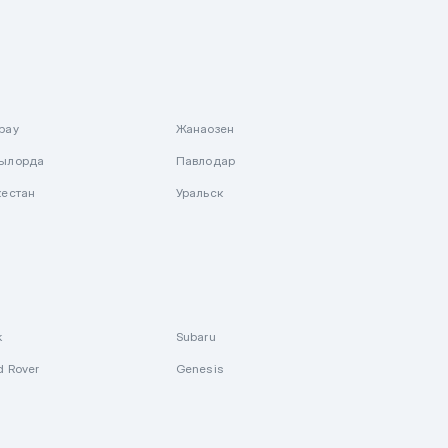
рау
Жанаозен
ылорда
Павлодар
кестан
Уральск
k
Subaru
d Rover
Genesis