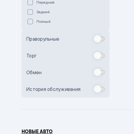
Передний
Пурпурный
Задний
Коричневый
Полный
Голубой
Синий
Праворульные
Фиолетовый
Зеленый
Торг
Желтый
Обмен
Бежевый
Бордовый
История обслуживания
Комбинированный
Бронзовый
Темно-синий
Серый металлик
НОВЫЕ АВТО
Сиреневый металлик