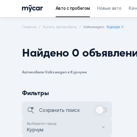
Авто с пробегом
Новые авто
Кач
Главная
Купить автомобиль
Volkswagen
Курчум
Найдено 0 объявлен
Автомобили Volkswagen в Курчуме
Фильтры
Сохранить поиск
Выберите город
Курчум