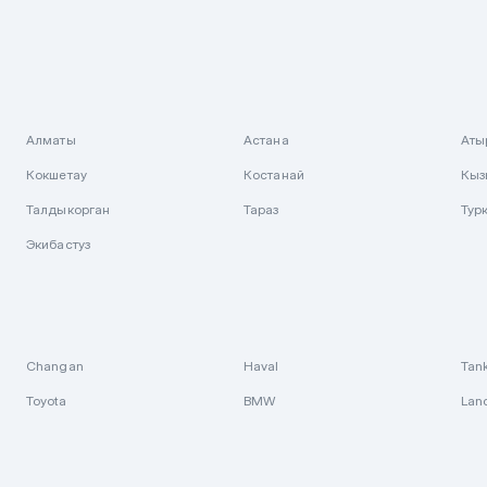
Алматы
Астана
Аты
Кокшетау
Костанай
Кыз
Талдыкорган
Тараз
Тур
Экибастуз
Changan
Haval
Tan
Toyota
BMW
Lan