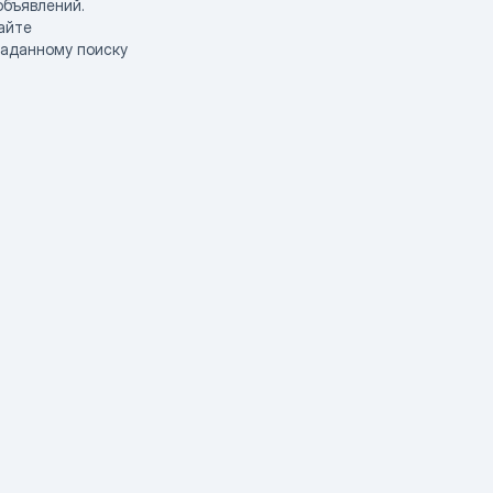
объявлений.
айте
заданному поиску