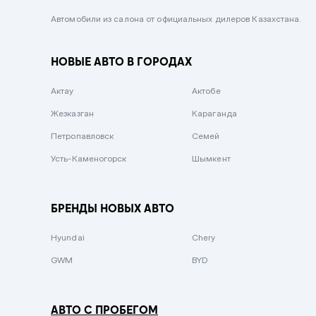
Черный металлик
Автомобили из салона от официальных дилеров Казахстана.
Стальной
НОВЫЕ АВТО В ГОРОДАХ
Вишневый
Серебристый металлик
Актау
Актобе
Темно-коричневый
Жезказган
Караганда
Бело-Дымчатый
Петропавловск
Семей
Светло-зелёный металлик
Усть-Каменогорск
Шымкент
Бирюзовый
Темно-синий металлик
БРЕНДЫ НОВЫХ АВТО
Зеленый металлик
Hyundai
Chery
Комбинированный
GWM
BYD
АВТО С ПРОБЕГОМ