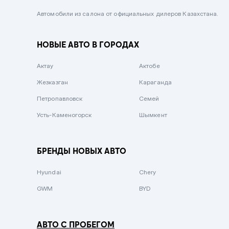
Черный металлик
Автомобили из салона от официальных дилеров Казахстана.
Стальной
НОВЫЕ АВТО В ГОРОДАХ
Вишневый
Серебристый металлик
Актау
Актобе
Темно-коричневый
Жезказган
Караганда
Бело-Дымчатый
Петропавловск
Семей
Светло-зелёный металлик
Усть-Каменогорск
Шымкент
Бирюзовый
Темно-синий металлик
БРЕНДЫ НОВЫХ АВТО
Зеленый металлик
Hyundai
Chery
Комбинированный
GWM
BYD
АВТО С ПРОБЕГОМ