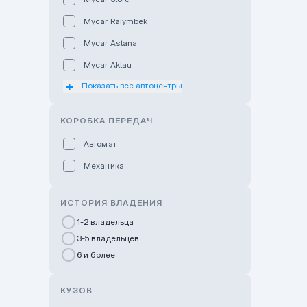
Mycar Raiymbek
Mycar Astana
Mycar Aktau
Показать все автоцентры
Mycar Uralsk
Haval & Tank Kyzylorda
КОРОБКА ПЕРЕДАЧ
Haval & Tank Pavlodar
Автомат
Bavaria Almaty
Механика
Mycar Shymkent
Bavaria Astana
ИСТОРИЯ ВЛАДЕНИЯ
GWM Nurly Zhol
1-2 владельца
3-5 владельцев
Chery Astana
6 и более
Changan Auto Nurly Zhol
Haval Atyrau
КУЗОВ
Hyundai Auto Almaty