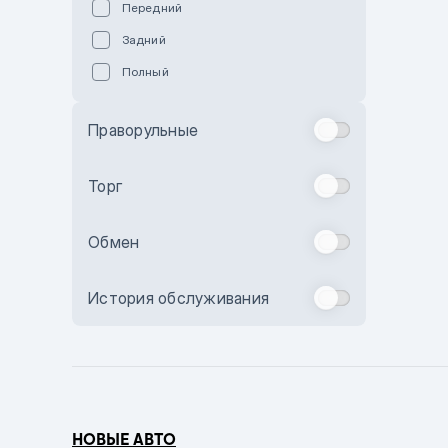
Передний
Пурпурный
Задний
Коричневый
Полный
Голубой
Синий
Праворульные
Фиолетовый
Зеленый
Торг
Желтый
Обмен
Бежевый
Бордовый
История обслуживания
Комбинированный
Бронзовый
Темно-синий
Серый металлик
НОВЫЕ АВТО
Сиреневый металлик