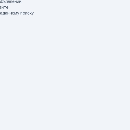
объявлений.
айте
заданному поиску