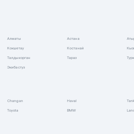
Алматы
Астана
Аты
Кокшетау
Костанай
Кыз
Талдыкорган
Тараз
Тур
Экибастуз
Changan
Haval
Tan
Toyota
BMW
Lan