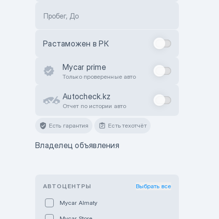
Пробег, До
Растаможен в РК
Mycar prime
Только проверенные авто
Autocheck.kz
Отчет по истории авто
Есть гарантия
Есть техотчёт
Владелец объявления
АВТОЦЕНТРЫ
Выбрать все
Mycar Almaty
Mycar Store