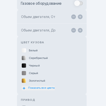
Газовое оборудование
Toyota Astana
Toyota Kokshetau
Объем двигателя, От
TANK Motors Karaganda
Объем двигателя, До
Hyundai ShymCity
Toyota Shygys
ЦВЕТ КУЗОВА
Белый
Серебристый
Черный
Серый
Золотистый
Показать все цвета
Оранжевый
Розовый
ПРИВОД
Красный