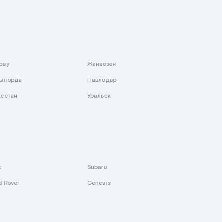
рау
Жанаозен
ылорда
Павлодар
кестан
Уральск
k
Subaru
d Rover
Genesis