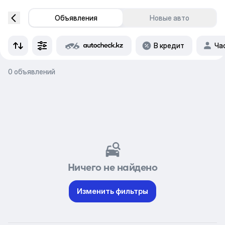
Объявления
Новые авто
В кредит
Ча
0 объявлений
Ничего не найдено
Изменить фильтры