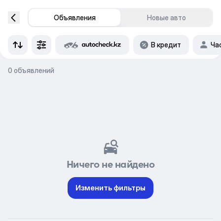
Объявления
Новые авто
В кредит
Ча
0 объявлений
Ничего не найдено
Изменить фильтры