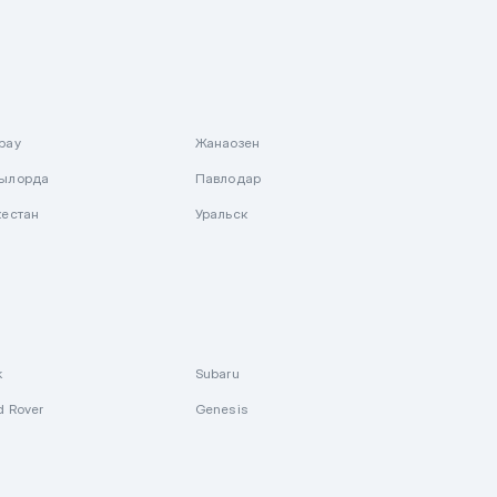
рау
Жанаозен
ылорда
Павлодар
кестан
Уральск
k
Subaru
d Rover
Genesis