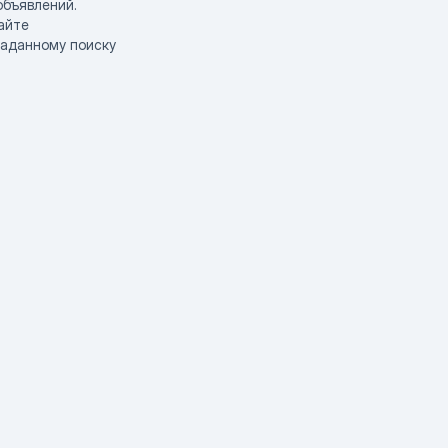
объявлений.
айте
заданному поиску