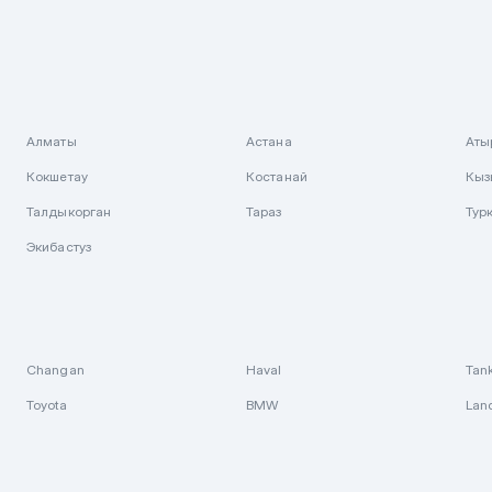
Алматы
Астана
Аты
Кокшетау
Костанай
Кыз
Талдыкорган
Тараз
Тур
Экибастуз
Changan
Haval
Tan
Toyota
BMW
Lan