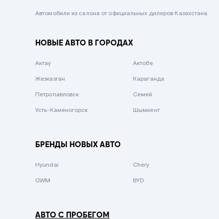
Черный металлик
Автомобили из салона от официальных дилеров Казахстана.
Стальной
НОВЫЕ АВТО В ГОРОДАХ
Вишневый
Серебристый металлик
Актау
Актобе
Темно-коричневый
Жезказган
Караганда
Бело-Дымчатый
Петропавловск
Семей
Светло-зелёный металлик
Усть-Каменогорск
Шымкент
Бирюзовый
Темно-синий металлик
БРЕНДЫ НОВЫХ АВТО
Зеленый металлик
Hyundai
Chery
Комбинированный
GWM
BYD
АВТО С ПРОБЕГОМ