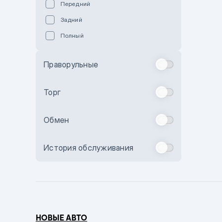
Передний
Пурпурный
Задний
Коричневый
Полный
Голубой
Синий
Праворульные
Фиолетовый
Зеленый
Торг
Желтый
Обмен
Бежевый
Бордовый
История обслуживания
Комбинированный
Бронзовый
Темно-синий
Серый металлик
НОВЫЕ АВТО
Сиреневый металлик