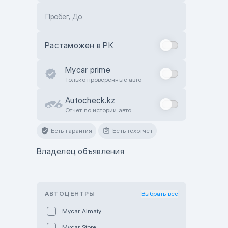
Пробег, До
Растаможен в РК
Mycar prime
Только проверенные авто
Autocheck.kz
Отчет по истории авто
Есть гарантия
Есть техотчёт
Владелец объявления
АВТОЦЕНТРЫ
Выбрать все
Mycar Almaty
Mycar Store