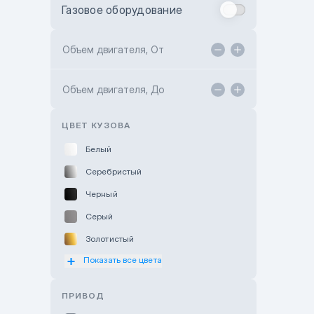
Газовое оборудование
Toyota Astana
Toyota Kokshetau
Объем двигателя, От
TANK Motors Karaganda
Объем двигателя, До
Hyundai ShymCity
Toyota Shygys
ЦВЕТ КУЗОВА
Белый
Серебристый
Черный
Серый
Золотистый
Показать все цвета
Оранжевый
Розовый
ПРИВОД
Красный