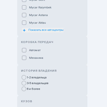
Mycar Raiymbek
Mycar Astana
Mycar Aktau
Показать все автоцентры
Mycar Uralsk
Haval & Tank Kyzylorda
КОРОБКА ПЕРЕДАЧ
Haval & Tank Pavlodar
Автомат
Bavaria Almaty
Механика
Mycar Shymkent
Bavaria Astana
ИСТОРИЯ ВЛАДЕНИЯ
GWM Nurly Zhol
1-2 владельца
3-5 владельцев
Chery Astana
6 и более
Changan Auto Nurly Zhol
Haval Atyrau
КУЗОВ
Hyundai Auto Almaty