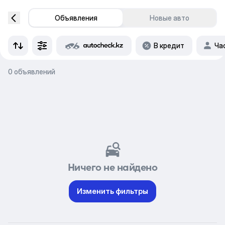
Объявления
Новые авто
В кредит
Ча
0 объявлений
Ничего не найдено
Изменить фильтры