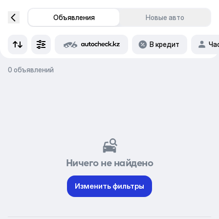
Объявления
Новые авто
В кредит
Ча
0 объявлений
Ничего не найдено
Изменить фильтры