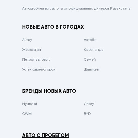
Черный металлик
Автомобили из салона от официальных дилеров Казахстана.
Стальной
НОВЫЕ АВТО В ГОРОДАХ
Вишневый
Серебристый металлик
Актау
Актобе
Темно-коричневый
Жезказган
Караганда
Бело-Дымчатый
Петропавловск
Семей
Светло-зелёный металлик
Усть-Каменогорск
Шымкент
Бирюзовый
Темно-синий металлик
БРЕНДЫ НОВЫХ АВТО
Зеленый металлик
Hyundai
Chery
Комбинированный
GWM
BYD
АВТО С ПРОБЕГОМ