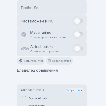
Пробег, До
Растаможен в РК
Mycar prime
Только проверенные авто
Autocheck.kz
Отчет по истории авто
Есть гарантия
Есть техотчёт
Владелец объявления
АВТОЦЕНТРЫ
Выбрать все
Mycar Almaty
Mycar Store