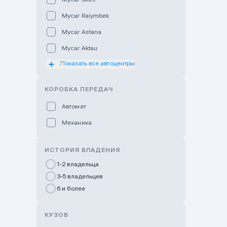
Mycar Raiymbek
Mycar Astana
Mycar Aktau
Показать все автоцентры
Mycar Uralsk
Haval & Tank Kyzylorda
КОРОБКА ПЕРЕДАЧ
Haval & Tank Pavlodar
Автомат
Bavaria Almaty
Механика
Mycar Shymkent
Bavaria Astana
ИСТОРИЯ ВЛАДЕНИЯ
GWM Nurly Zhol
1-2 владельца
3-5 владельцев
Chery Astana
6 и более
Changan Auto Nurly Zhol
Haval Atyrau
КУЗОВ
Hyundai Auto Almaty