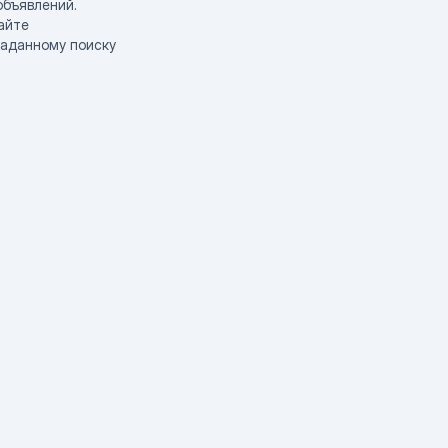
объявлений.
айте
заданному поиску