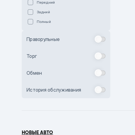
Передний
Пурпурный
Задний
Коричневый
Полный
Голубой
Синий
Праворульные
Фиолетовый
Зеленый
Торг
Желтый
Обмен
Бежевый
Бордовый
История обслуживания
Комбинированный
Бронзовый
Темно-синий
Серый металлик
НОВЫЕ АВТО
Сиреневый металлик