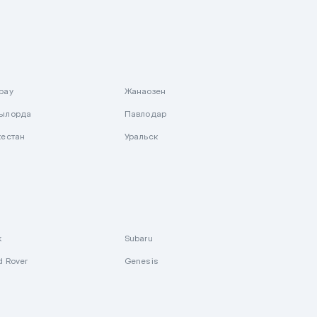
рау
Жанаозен
ылорда
Павлодар
кестан
Уральск
k
Subaru
d Rover
Genesis