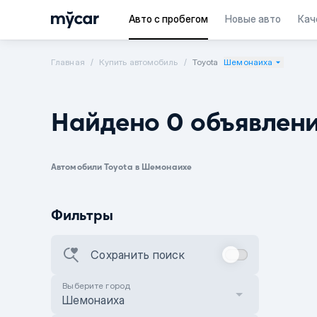
Авто с пробегом
Новые авто
Кач
Главная
Купить автомобиль
Toyota
Шемонаиха
Найдено 0 объявлен
Автомобили Toyota в Шемонаихе
Фильтры
Сохранить поиск
Выберите город
Шемонаиха