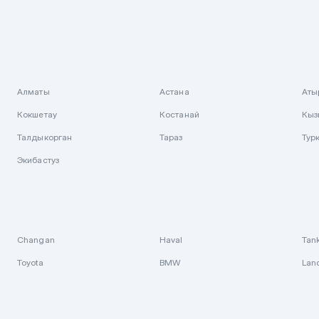
Алматы
Астана
Аты
Кокшетау
Костанай
Кыз
Талдыкорган
Тараз
Тур
Экибастуз
Changan
Haval
Tan
Toyota
BMW
Lan