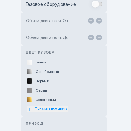
Газовое оборудование
Toyota Astana
Toyota Kokshetau
Объем двигателя, От
TANK Motors Karaganda
Объем двигателя, До
Hyundai ShymCity
Toyota Shygys
ЦВЕТ КУЗОВА
Белый
Серебристый
Черный
Серый
Золотистый
Показать все цвета
Оранжевый
Розовый
ПРИВОД
Красный