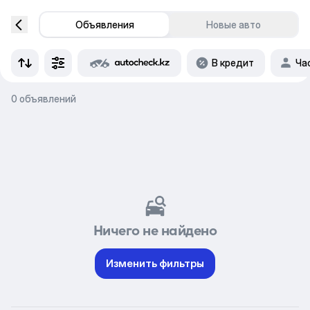
Объявления
Новые авто
В кредит
Ча
0 объявлений
Ничего не найдено
Изменить фильтры