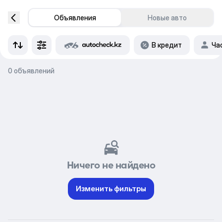
Объявления
Новые авто
В кредит
Ча
0 объявлений
Ничего не найдено
Изменить фильтры