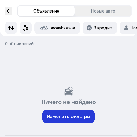
Объявления
Новые авто
В кредит
Ча
0 объявлений
Ничего не найдено
Изменить фильтры