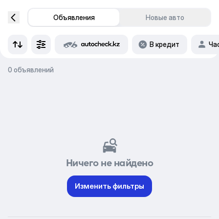
Объявления
Новые авто
В кредит
Ча
0 объявлений
Ничего не найдено
Изменить фильтры