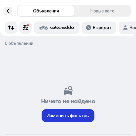
Объявления
Новые авто
В кредит
Ча
0 объявлений
Ничего не найдено
Изменить фильтры