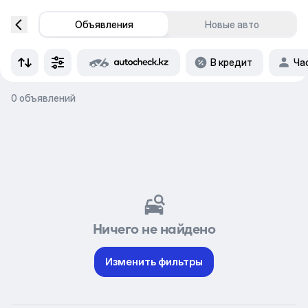
Объявления
Новые авто
В кредит
Ча
0 объявлений
Ничего не найдено
Изменить фильтры