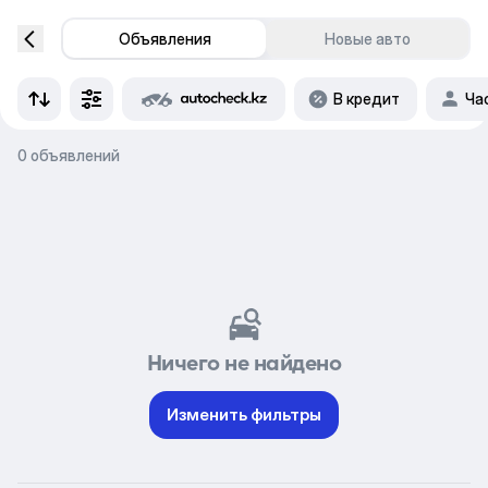
Объявления
Новые авто
В кредит
Ча
0 объявлений
Ничего не найдено
Изменить фильтры