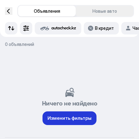
Объявления
Новые авто
В кредит
Ча
0 объявлений
Ничего не найдено
Изменить фильтры