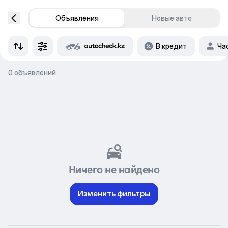
Объявления
Новые авто
В кредит
Ча
0 объявлений
Ничего не найдено
Изменить фильтры