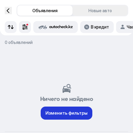
Объявления
Новые авто
В кредит
Ча
0 объявлений
Ничего не найдено
Изменить фильтры