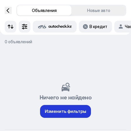
Объявления
Новые авто
В кредит
Ча
0 объявлений
Ничего не найдено
Изменить фильтры