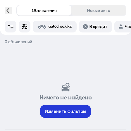
Объявления
Новые авто
В кредит
Ча
0 объявлений
Ничего не найдено
Изменить фильтры