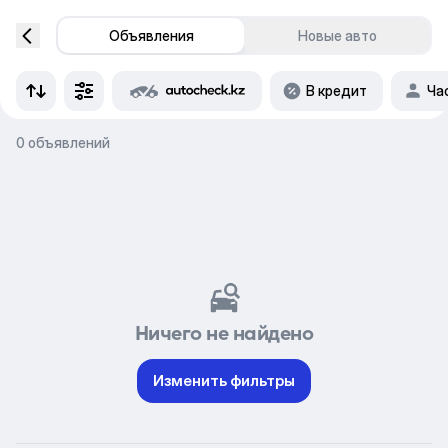
Объявления
Новые авто
В кредит
Ча
0 объявлений
Ничего не найдено
Изменить фильтры