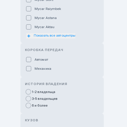
Mycar Raiymbek
Mycar Astana
Mycar Aktau
Показать все автоцентры
Mycar Uralsk
Haval & Tank Kyzylorda
КОРОБКА ПЕРЕДАЧ
Haval & Tank Pavlodar
Автомат
Bavaria Almaty
Механика
Mycar Shymkent
Bavaria Astana
ИСТОРИЯ ВЛАДЕНИЯ
GWM Nurly Zhol
1-2 владельца
3-5 владельцев
Chery Astana
6 и более
Changan Auto Nurly Zhol
Haval Atyrau
КУЗОВ
Hyundai Auto Almaty