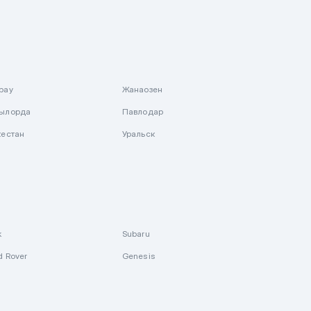
рау
Жанаозен
ылорда
Павлодар
кестан
Уральск
k
Subaru
d Rover
Genesis