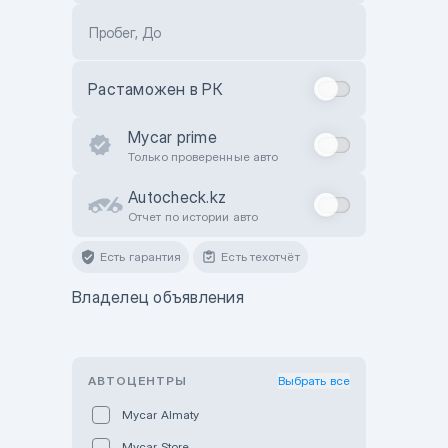
Пробег, До
Растаможен в РК
Mycar prime
Только проверенные авто
Autocheck.kz
Отчет по истории авто
Есть гарантия
Есть техотчёт
Владелец объявления
АВТОЦЕНТРЫ
Выбрать все
Mycar Almaty
Mycar Store