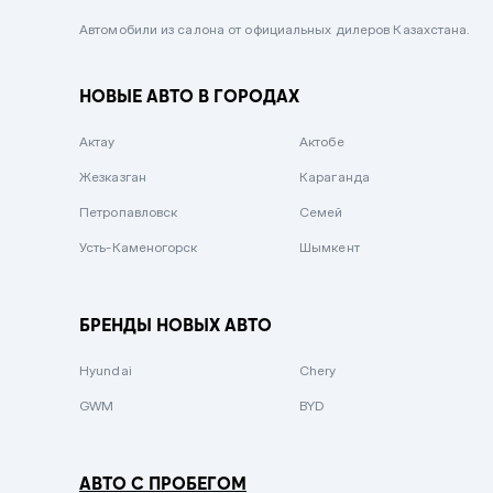
Черный металлик
Автомобили из салона от официальных дилеров Казахстана.
Стальной
НОВЫЕ АВТО В ГОРОДАХ
Вишневый
Серебристый металлик
Актау
Актобе
Темно-коричневый
Жезказган
Караганда
Бело-Дымчатый
Петропавловск
Семей
Светло-зелёный металлик
Усть-Каменогорск
Шымкент
Бирюзовый
Темно-синий металлик
БРЕНДЫ НОВЫХ АВТО
Зеленый металлик
Hyundai
Chery
Комбинированный
GWM
BYD
АВТО С ПРОБЕГОМ