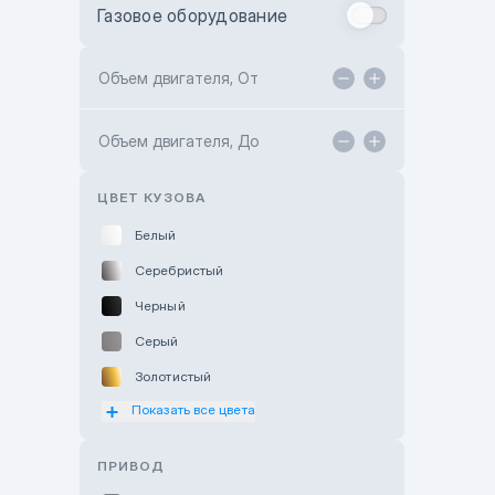
Газовое оборудование
Toyota Astana
Toyota Kokshetau
Объем двигателя, От
TANK Motors Karaganda
Объем двигателя, До
Hyundai ShymCity
Toyota Shygys
ЦВЕТ КУЗОВА
Белый
Серебристый
Черный
Серый
Золотистый
Показать все цвета
Оранжевый
Розовый
ПРИВОД
Красный