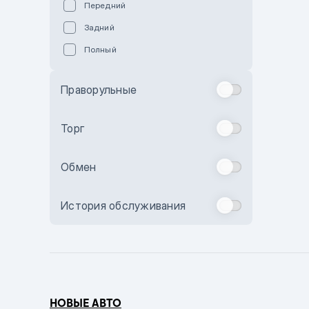
Передний
Пурпурный
Задний
Коричневый
Полный
Голубой
Синий
Праворульные
Фиолетовый
Зеленый
Торг
Желтый
Обмен
Бежевый
Бордовый
История обслуживания
Комбинированный
Бронзовый
Темно-синий
Серый металлик
НОВЫЕ АВТО
Сиреневый металлик