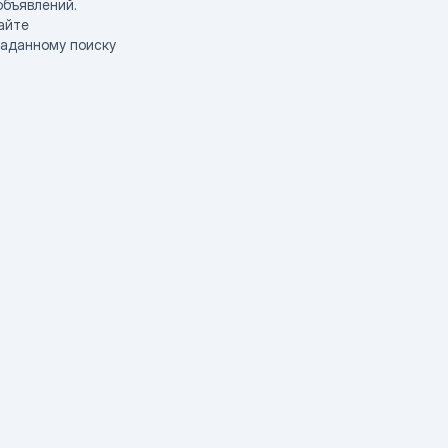
объявлений.
айте
заданному поиску