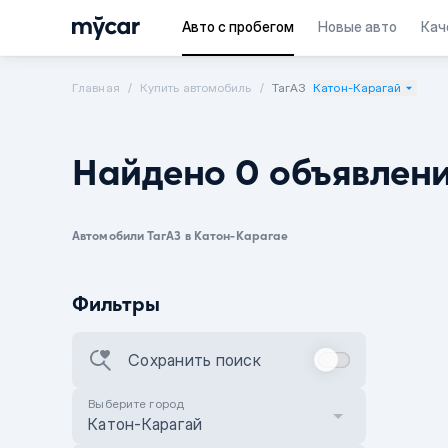
Авто с пробегом
Новые авто
Кач
Главная
Купить автомобиль
ТагАЗ
Катон-Карагай
Найдено 0 объявлен
Автомобили ТагАЗ в Катон-Карагае
Фильтры
Сохранить поиск
Выберите город
Катон-Карагай