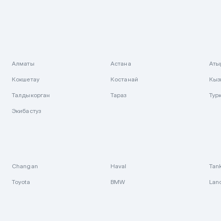
Алматы
Астана
Аты
Кокшетау
Костанай
Кыз
Талдыкорган
Тараз
Тур
Экибастуз
Changan
Haval
Tan
Toyota
BMW
Lan