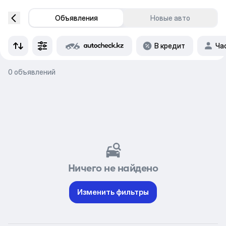
Объявления
Новые авто
В кредит
Ча
0 объявлений
Ничего не найдено
Изменить фильтры