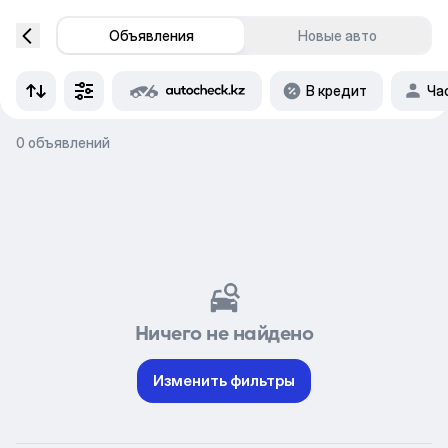
Объявления
Новые авто
В кредит
Ча
0 объявлений
Ничего не найдено
Изменить фильтры