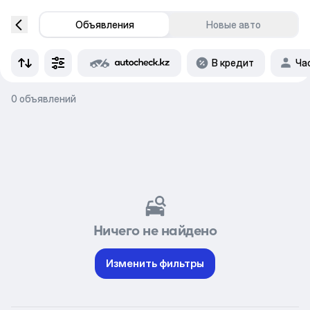
Объявления
Новые авто
В кредит
Ча
0 объявлений
Ничего не найдено
Изменить фильтры