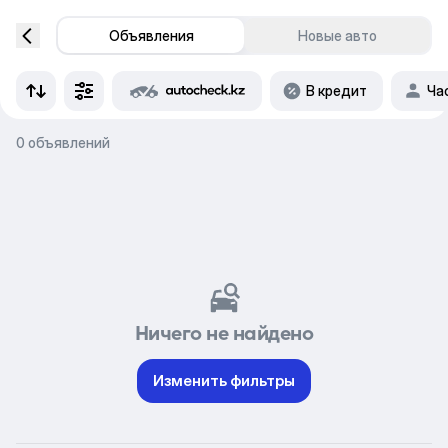
Объявления
Новые авто
В кредит
Ча
0 объявлений
Ничего не найдено
Изменить фильтры