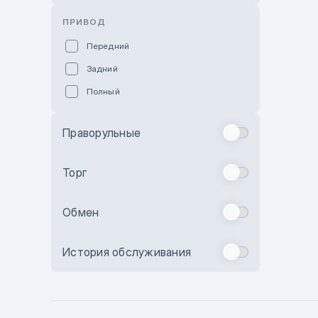
Розовый
ПРИВОД
Красный
Передний
Пурпурный
Задний
Коричневый
Полный
Голубой
Синий
Праворульные
Фиолетовый
Зеленый
Торг
Желтый
Обмен
Бежевый
Бордовый
История обслуживания
Комбинированный
Бронзовый
Темно-синий