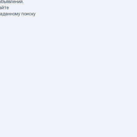
объявлений.
айте
заданному поиску