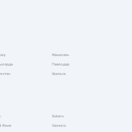
рау
Жанаозен
ылорда
Павлодар
кестан
Уральск
k
Subaru
d Rover
Genesis