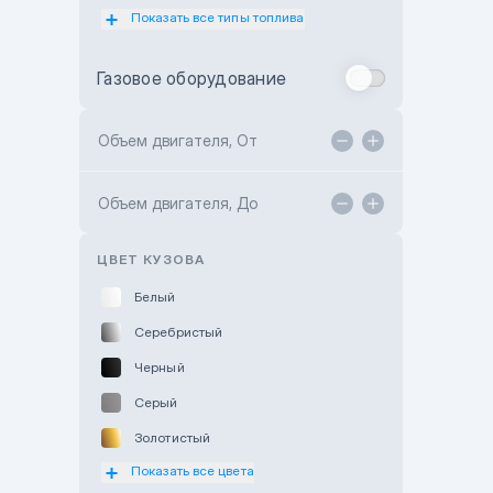
Показать все типы топлива
Subaru Motor Almaty
Toyota Almaty
Газовое оборудование
Toyota Astana
Toyota Kokshetau
Объем двигателя, От
TANK Motors Karaganda
Объем двигателя, До
Hyundai ShymCity
Toyota Shygys
ЦВЕТ КУЗОВА
Белый
Серебристый
Черный
Серый
Золотистый
Показать все цвета
Оранжевый