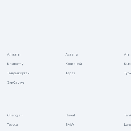
Алматы
Астана
Аты
Кокшетау
Костанай
Кыз
Талдыкорган
Тараз
Тур
Экибастуз
Changan
Haval
Tan
Toyota
BMW
Lan