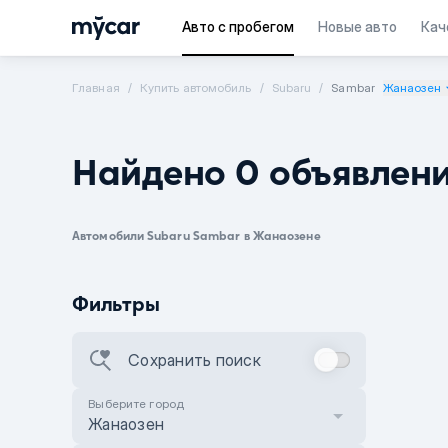
Авто с пробегом
Новые авто
Кач
Главная
Купить автомобиль
Subaru
Sambar
Жанаозен
Найдено 0 объявлен
Автомобили Subaru Sambar в Жанаозене
Фильтры
Сохранить поиск
Выберите город
Жанаозен