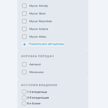
Mycar Almaty
Mycar Store
Mycar Raiymbek
Mycar Astana
Mycar Aktau
Показать все автоцентры
Mycar Uralsk
Haval & Tank Kyzylorda
КОРОБКА ПЕРЕДАЧ
Haval & Tank Pavlodar
Автомат
Bavaria Almaty
Механика
Mycar Shymkent
Bavaria Astana
ИСТОРИЯ ВЛАДЕНИЯ
GWM Nurly Zhol
1-2 владельца
3-5 владельцев
Chery Astana
6 и более
Changan Auto Nurly Zhol