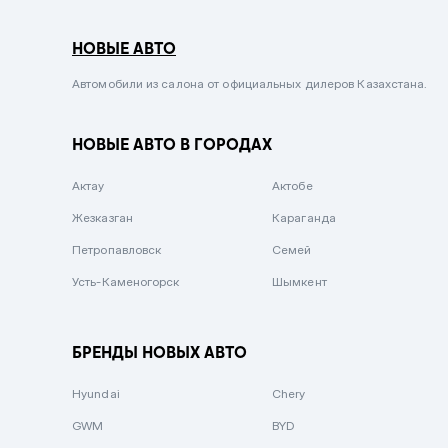
Серый металлик
НОВЫЕ АВТО
Сиреневый металлик
Черный металлик
Автомобили из салона от официальных дилеров Казахстана.
Стальной
НОВЫЕ АВТО В ГОРОДАХ
Вишневый
Серебристый металлик
Актау
Актобе
Темно-коричневый
Жезказган
Караганда
Бело-Дымчатый
Петропавловск
Семей
Светло-зелёный металлик
Усть-Каменогорск
Шымкент
Бирюзовый
Темно-синий металлик
БРЕНДЫ НОВЫХ АВТО
Зеленый металлик
Hyundai
Chery
Комбинированный
GWM
BYD