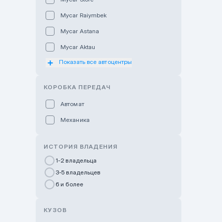
Mycar Raiymbek
Mycar Astana
Mycar Aktau
Показать все автоцентры
Mycar Uralsk
Haval & Tank Kyzylorda
КОРОБКА ПЕРЕДАЧ
Haval & Tank Pavlodar
Автомат
Bavaria Almaty
Механика
Mycar Shymkent
Bavaria Astana
ИСТОРИЯ ВЛАДЕНИЯ
GWM Nurly Zhol
1-2 владельца
3-5 владельцев
Chery Astana
6 и более
Changan Auto Nurly Zhol
Haval Atyrau
КУЗОВ
Hyundai Auto Almaty