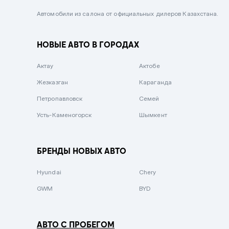
Черный металлик
Автомобили из салона от официальных дилеров Казахстана.
Стальной
НОВЫЕ АВТО В ГОРОДАХ
Вишневый
Серебристый металлик
Актау
Актобе
Темно-коричневый
Жезказган
Караганда
Бело-Дымчатый
Петропавловск
Семей
Светло-зелёный металлик
Усть-Каменогорск
Шымкент
Бирюзовый
Темно-синий металлик
БРЕНДЫ НОВЫХ АВТО
Зеленый металлик
Hyundai
Chery
Комбинированный
GWM
BYD
АВТО С ПРОБЕГОМ