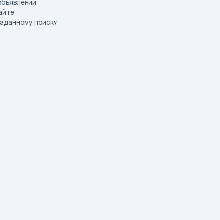
объявлений.
айте
заданному поиску