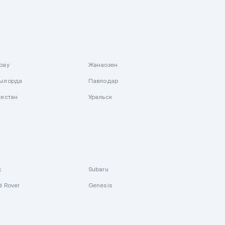
рау
Жанаозен
ылорда
Павлодар
кестан
Уральск
k
Subaru
d Rover
Genesis