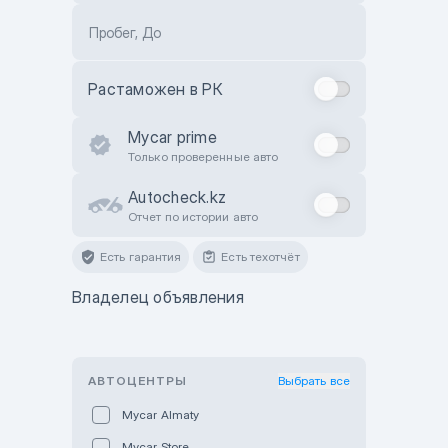
Пробег, До
Растаможен в РК
Mycar prime
Только проверенные авто
Autocheck.kz
Отчет по истории авто
Есть гарантия
Есть техотчёт
Владелец объявления
АВТОЦЕНТРЫ
Выбрать все
Mycar Almaty
Mycar Store