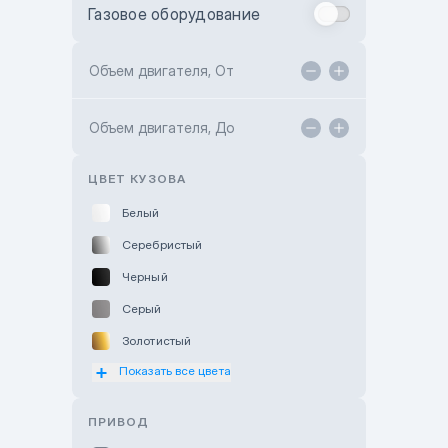
Газовое оборудование
Toyota Astana
Toyota Kokshetau
Объем двигателя, От
TANK Motors Karaganda
Объем двигателя, До
Hyundai ShymCity
Toyota Shygys
ЦВЕТ КУЗОВА
Белый
Серебристый
Черный
Серый
Золотистый
Показать все цвета
Оранжевый
Розовый
ПРИВОД
Красный