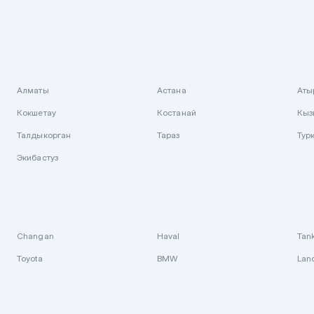
Алматы
Астана
Аты
Кокшетау
Костанай
Кыз
Талдыкорган
Тараз
Тур
Экибастуз
Changan
Haval
Tan
Toyota
BMW
Lan