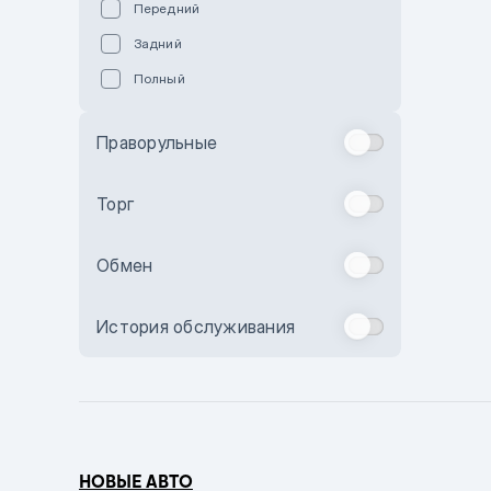
Передний
Пурпурный
Задний
Коричневый
Полный
Голубой
Синий
Праворульные
Фиолетовый
Зеленый
Торг
Желтый
Обмен
Бежевый
Бордовый
История обслуживания
Комбинированный
Бронзовый
Темно-синий
Серый металлик
НОВЫЕ АВТО
Сиреневый металлик