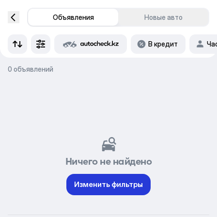
Объявления
Новые авто
В кредит
Ча
0 объявлений
Ничего не найдено
Изменить фильтры