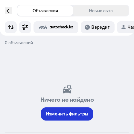
Объявления
Новые авто
В кредит
Ча
0 объявлений
Ничего не найдено
Изменить фильтры