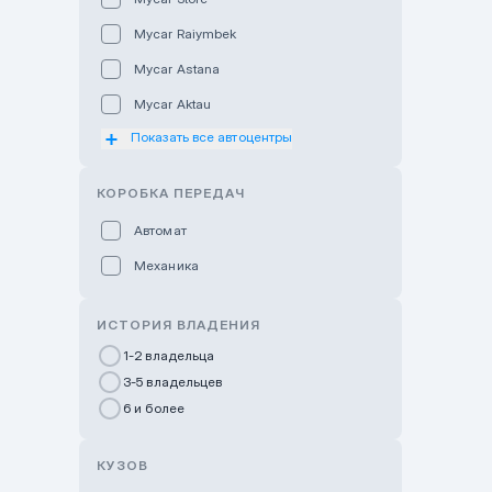
Mycar Raiymbek
Mycar Astana
Mycar Aktau
Показать все автоцентры
Mycar Uralsk
Haval & Tank Kyzylorda
КОРОБКА ПЕРЕДАЧ
Haval & Tank Pavlodar
Автомат
Bavaria Almaty
Механика
Mycar Shymkent
Bavaria Astana
ИСТОРИЯ ВЛАДЕНИЯ
GWM Nurly Zhol
1-2 владельца
3-5 владельцев
Chery Astana
6 и более
Changan Auto Nurly Zhol
Haval Atyrau
КУЗОВ
Hyundai Auto Almaty