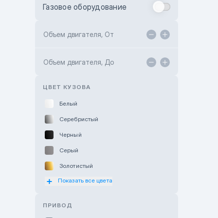
Газовое оборудование
Toyota Astana
Toyota Kokshetau
Объем двигателя, От
TANK Motors Karaganda
Объем двигателя, До
Hyundai ShymCity
Toyota Shygys
ЦВЕТ КУЗОВА
Белый
Серебристый
Черный
Серый
Золотистый
Показать все цвета
Оранжевый
Розовый
ПРИВОД
Красный