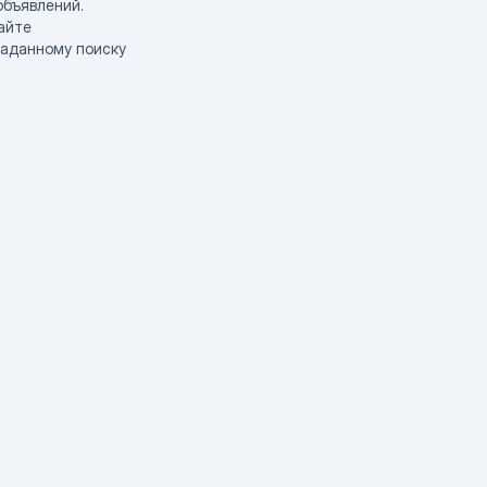
объявлений.
айте
заданному поиску