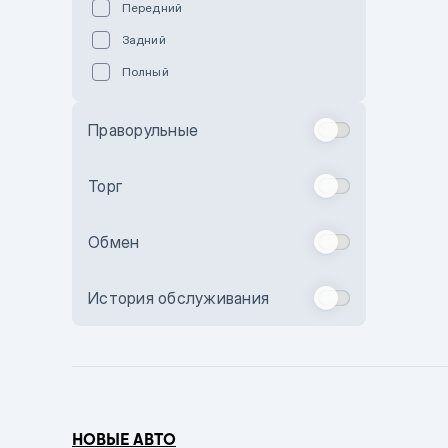
Передний
Пурпурный
Задний
Коричневый
Полный
Голубой
Синий
Праворульные
Фиолетовый
Зеленый
Торг
Желтый
Обмен
Бежевый
Бордовый
История обслуживания
Комбинированный
Бронзовый
Темно-синий
Серый металлик
НОВЫЕ АВТО
Сиреневый металлик