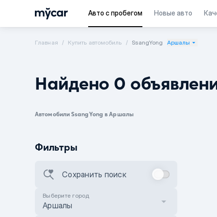
Авто с пробегом
Новые авто
Кач
Главная
Купить автомобиль
SsangYong
Аршалы
Найдено 0 объявлен
Автомобили SsangYong в Аршалы
Фильтры
Сохранить поиск
Выберите город
Аршалы