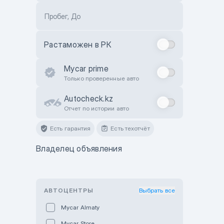
Пробег, До
Растаможен в РК
Mycar prime
Только проверенные авто
Autocheck.kz
Отчет по истории авто
Есть гарантия
Есть техотчёт
Владелец объявления
АВТОЦЕНТРЫ
Выбрать все
Mycar Almaty
Mycar Store