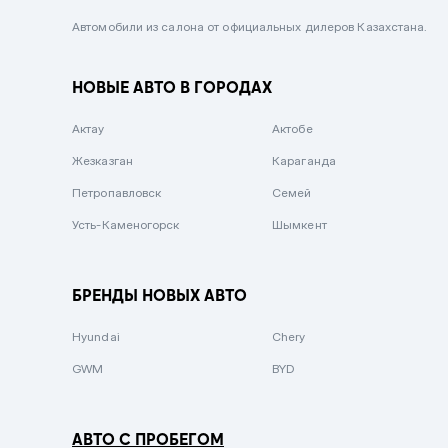
Черный металлик
Автомобили из салона от официальных дилеров Казахстана.
Стальной
НОВЫЕ АВТО В ГОРОДАХ
Вишневый
Серебристый металлик
Актау
Актобе
Темно-коричневый
Жезказган
Караганда
Бело-Дымчатый
Петропавловск
Семей
Светло-зелёный металлик
Усть-Каменогорск
Шымкент
Бирюзовый
Темно-синий металлик
БРЕНДЫ НОВЫХ АВТО
Зеленый металлик
Hyundai
Chery
Комбинированный
GWM
BYD
АВТО С ПРОБЕГОМ