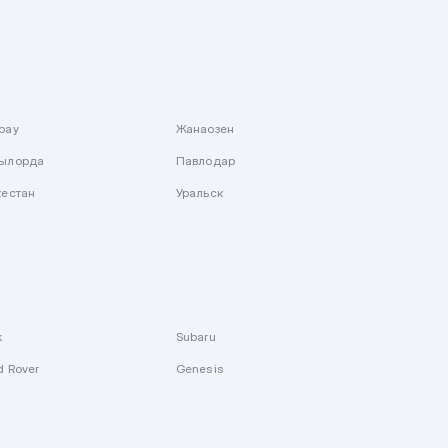
рау
Жанаозен
ылорда
Павлодар
кестан
Уральск
k
Subaru
d Rover
Genesis