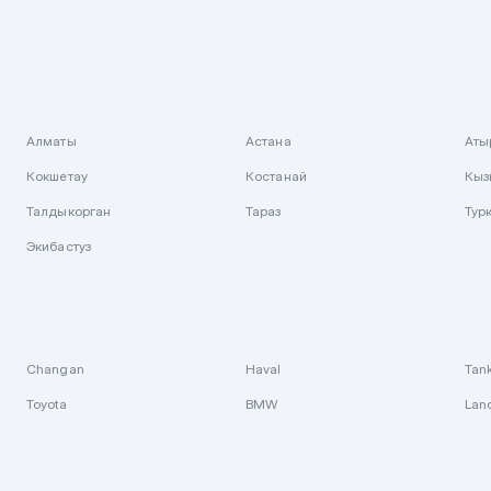
Алматы
Астана
Аты
Кокшетау
Костанай
Кыз
Талдыкорган
Тараз
Тур
Экибастуз
Changan
Haval
Tan
Toyota
BMW
Lan