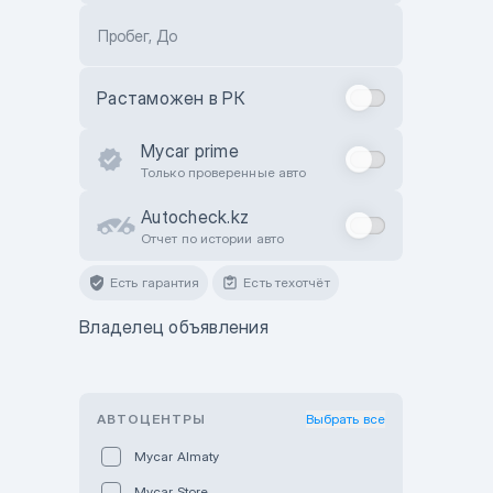
Пробег, До
Растаможен в РК
Mycar prime
Только проверенные авто
Autocheck.kz
Отчет по истории авто
Есть гарантия
Есть техотчёт
Владелец объявления
АВТОЦЕНТРЫ
Выбрать все
Mycar Almaty
Mycar Store