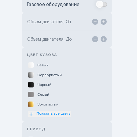
Газовое оборудование
Toyota Astana
Toyota Kokshetau
Объем двигателя, От
TANK Motors Karaganda
Объем двигателя, До
Hyundai ShymCity
Toyota Shygys
ЦВЕТ КУЗОВА
Белый
Серебристый
Черный
Серый
Золотистый
Показать все цвета
Оранжевый
Розовый
ПРИВОД
Красный