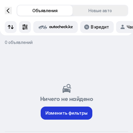
Объявления
Новые авто
В кредит
Ча
0 объявлений
Ничего не найдено
Изменить фильтры