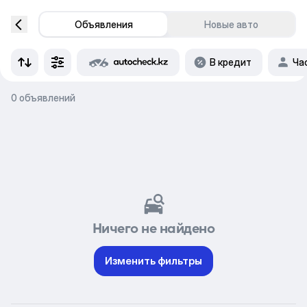
Объявления
Новые авто
В кредит
Ча
0 объявлений
Ничего не найдено
Изменить фильтры