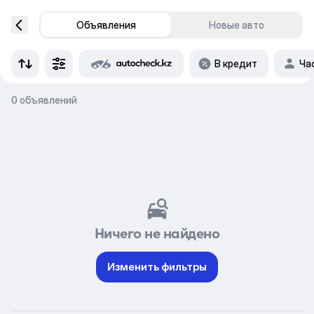
Объявления
Новые авто
В кредит
Ча
0 объявлений
Ничего не найдено
Изменить фильтры