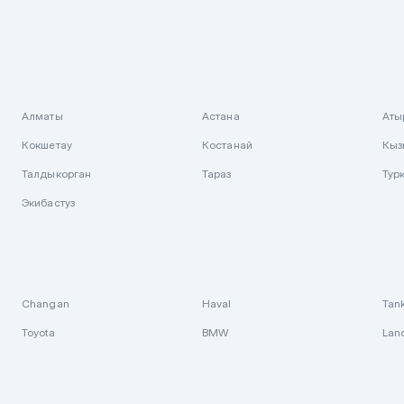
Алматы
Астана
Аты
Кокшетау
Костанай
Кыз
Талдыкорган
Тараз
Тур
Экибастуз
Changan
Haval
Tan
Toyota
BMW
Lan