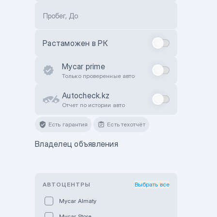
Пробег, До
Растаможен в РК
Mycar prime
Только проверенные авто
Autocheck.kz
Отчет по истории авто
Есть гарантия
Есть техотчёт
Владелец объявления
АВТОЦЕНТРЫ
Выбрать все
Mycar Almaty
Mycar Store