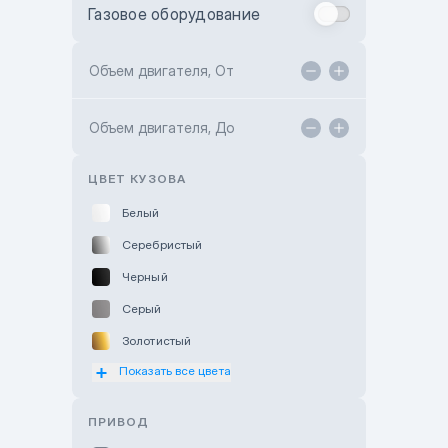
Газовое оборудование
Toyota Astana
Toyota Kokshetau
Объем двигателя, От
TANK Motors Karaganda
Объем двигателя, До
Hyundai ShymCity
Toyota Shygys
ЦВЕТ КУЗОВА
Белый
Серебристый
Черный
Серый
Золотистый
Показать все цвета
Оранжевый
Розовый
ПРИВОД
Красный