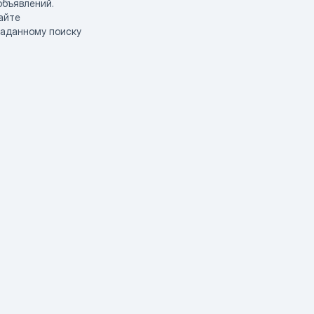
объявлений.
айте
заданному поиску