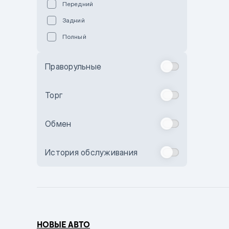
Передний
Пурпурный
Задний
Коричневый
Полный
Голубой
Синий
Праворульные
Фиолетовый
Зеленый
Торг
Желтый
Обмен
Бежевый
Бордовый
История обслуживания
Комбинированный
Бронзовый
Темно-синий
Серый металлик
НОВЫЕ АВТО
Сиреневый металлик