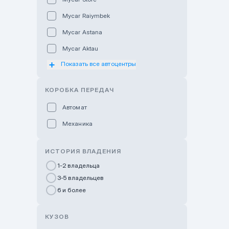
Mycar Raiymbek
Mycar Astana
Mycar Aktau
Показать все автоцентры
Mycar Uralsk
Haval & Tank Kyzylorda
КОРОБКА ПЕРЕДАЧ
Haval & Tank Pavlodar
Автомат
Bavaria Almaty
Механика
Mycar Shymkent
Bavaria Astana
ИСТОРИЯ ВЛАДЕНИЯ
GWM Nurly Zhol
1-2 владельца
3-5 владельцев
Chery Astana
6 и более
Changan Auto Nurly Zhol
Haval Atyrau
КУЗОВ
Hyundai Auto Almaty