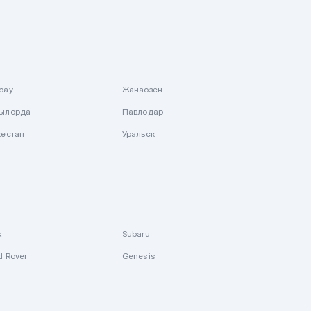
рау
Жанаозен
ылорда
Павлодар
кестан
Уральск
k
Subaru
d Rover
Genesis