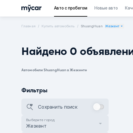
Авто с пробегом
Новые авто
Кач
Главная
Купить автомобиль
ShuangHuan
Жезкент
Найдено 0 объявлен
Автомобили ShuangHuan в Жезкенте
Фильтры
Сохранить поиск
Выберите город
Жезкент