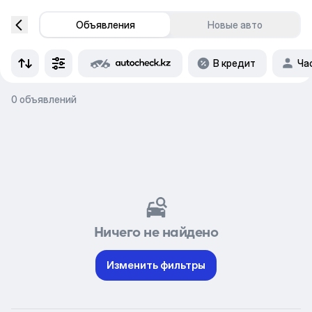
Объявления
Новые авто
В кредит
Ча
0 объявлений
Ничего не найдено
Изменить фильтры