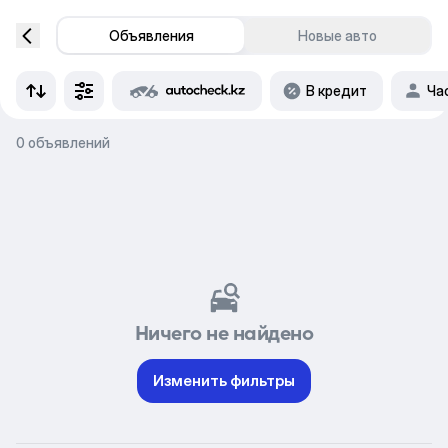
Объявления
Новые авто
В кредит
Ча
0 объявлений
Ничего не найдено
Изменить фильтры